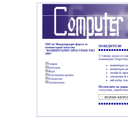
XIII-ти Международен форум за
ПОБЕДИТЕЛИ
компютърни изкуства
"КОМПЮТЪРНО ПРОСТРАНСТВО
2001"
5
-членно жури от из
номинации (парични 
Галерия
компютърна гр
Категории
компютърна ан
Жури
онлайн & офла
Регистрирани проекти
електронна & 
Победители
най-добър чуж
Организатори
Носителите на първ
статуетки, изработен