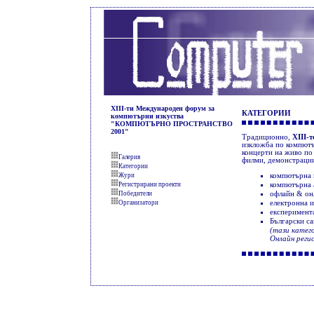
XIII-ти Международен форум за
КАТЕГОРИИ
компютърни изкуства
"КОМПЮТЪРНО ПРОСТРАНСТВО
2001"
Традиционно,
XIII-
изкложба по компютъ
концерти на живо по
Галерия
филми, демонстраци
Категории
Жури
компютърна 
Регистрирани проекти
компютърна 
Победители
офлайн & он
Организатори
електронна 
експеримента
Български са
(тази катег
Онлайн реги