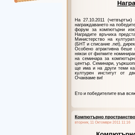
Нагр
На 27.10.2011 (четвъртък
награждаването на победите
форум за компютърни изк
Наградите връчиха предст
Министерство на културат
(БНТ и списание .
net
), дире
Особено атрактивна беше 
някои от филмите номиниран
на семинара за компютърн
център. Семинари, уъркшоп
ще има и на други теми ка
културен институт от дв
Очакваме ви!
Ето и победителите във всяк
Компютърно пространство
вторник, 11 Октомври 2011 11:16
Компютърно