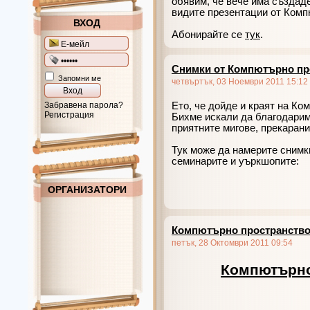
обявим, че вече има създад
видите презентации от Комп
ВХОД
Абонирайте се
тук
.
Снимки от Компютърно пр
Запомни ме
четвъртък, 03 Ноември 2011 15:12
Забравена парола?
Ето, че дойде и краят на Ко
Регистрация
Бихме искали да благодарим
приятните мигове, прекарани
Тук може да намерите снимк
семинарите и уъркшопите:
ОРГАНИЗАТОРИ
Компютърно пространство 
петък, 28 Октомври 2011 09:54
Компютърно