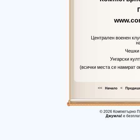
www.co
Централен военен клу
н
Чешки 
Унгарски кул
(всички места се намират о
<<
<
Начало
Предиш
© 2026 Компютърно Пр
Джумла!
е безпла