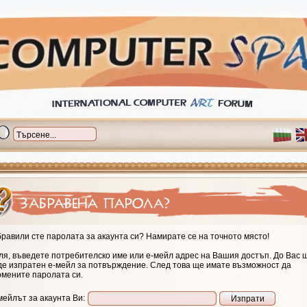
равили сте паролата за акаунта си? Намирате се на точното място!
я, въведете потребителско име или е-мейл адрес на Вашия достъп. До Вас 
де изпратен е-мейл за потвърждение. След това ще имате възможност да
омените паролата си.
мейлът за акаунта Ви: