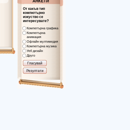
АНКЕТИ
От какъв тип
компютърно
изкуство се
интересувате?
Компютърна графика
Компютърна
анимация
Офлайн мултимедия
Компютърна музика
Уеб дизайн
Друго