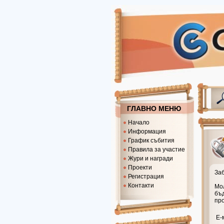
ГЛАВНО МЕНЮ
Начало
Информация
График събития
Правила за участие
Жури и награди
Проекти
Заб
Регистрация
Контакти
Мол
бъ
пр
Е-